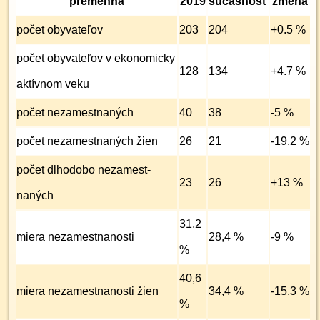
premenná
2019
súčasnosť
zmena
počet obyvateľov
203
204
+0.5 %
počet obyvateľov v ekonomicky
128
134
+4.7 %
aktívnom veku
počet nezamest­naných
40
38
-5 %
počet nezamest­naných žien
26
21
-19.2 %
počet dlhodobo nezamest­
23
26
+13 %
naných
31,2
miera nezamest­nanosti
28,4 %
-9 %
%
40,6
miera nezamest­nanosti žien
34,4 %
-15.3 %
%