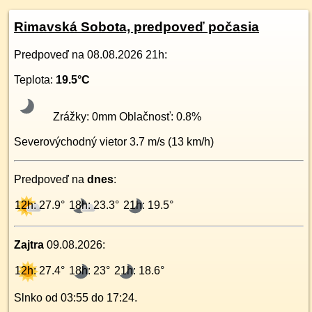
Rimavská Sobota, predpoveď počasia
Predpoveď na
08.08.2026 21h
:
Teplota:
19.5
°C
Zrážky:
0
mm Oblačnosť:
0.8
%
Severovýchodný
vietor
3.7
m/s (
13
km/h)
Predpoveď na
dnes
:
12h: 27.9°
18h: 23.3°
21h: 19.5°
Zajtra
09.08.2026
:
12h: 27.4°
18h: 23°
21h: 18.6°
Slnko od
03:55
do
17:24
.