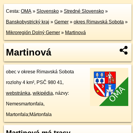
Cesta:
OMA
»
Slovensko
»
Stredné Slovensko
»
Banskobystrický kraj
»
Gemer
»
okres Rimavská Sobota
»
Mikroregión Dolný Gemer
»
Martinová
Martinová
obec v okrese Rimavská Sobota
rozlohy 4 km², PSČ 980 41,
webstránka
,
wikipédia
, názvy:
Nemesmartonfala,
Martonfala;Mártonfala
Martinová má trasy