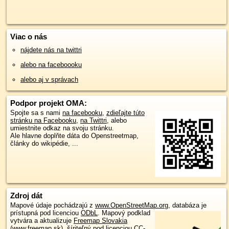
Viac o nás
nájdete nás na twittri
alebo na faceboooku
alebo aj v správach
Podpor projekt OMA:
Spojte sa s nami
na facebooku
,
zdieľajte túto
stránku na Facebooku
,
na Twittri
, alebo
umiestnite odkaz na svoju stránku.
Ale hlavne doplňte dáta do Openstreetmap,
články do wikipédie, ...
Zdroj dát
Mapové údaje pochádzajú z
www.OpenStreetMap.org
, databáza je
prístupná pod licenciou
ODbL
.
Mapový podklad
vytvára a aktualizuje
Freemap Slovakia
(www.freemap.sk)
, šíriteľný pod licenciou CC-