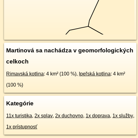
Martinová sa nachádza v geomorfologických
celkoch
Rimavská kotlina
: 4 km² (100 %),
Ipeľská kotlina
: 4 km²
(100 %)
Kategórie
11x turistika
,
2x splav
,
2x duchovno
,
1x doprava
,
1x služby
,
1x prístupnosť