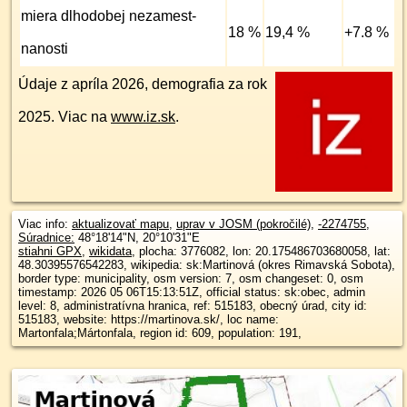
miera dlhodobej nezamest­
18 %
19,4 %
+7.8 %
nanosti
Údaje z apríla 2026, demografia za rok
2025. Viac na
www.iz.sk
.
Viac info:
aktualizovať mapu
,
uprav v JOSM (pokročilé)
,
-2274755
,
Súradnice:
48°18'14"N
,
20°10'31"E
stiahni GPX
,
wikidata
, plocha: 3776082, lon: 20.175486703680058, lat:
48.30395576542283, wikipedia: sk:Martinová (okres Rimavská Sobota),
border type: municipality, osm version: 7, osm changeset: 0, osm
timestamp: 2026 05 06T15:13:51Z, official status: sk:obec, admin
level: 8, administratívna hranica, ref: 515183, obecný úrad, city id:
515183, website: https://martinova.sk/, loc name:
Martonfala;Mártonfala, region id: 609, population: 191,